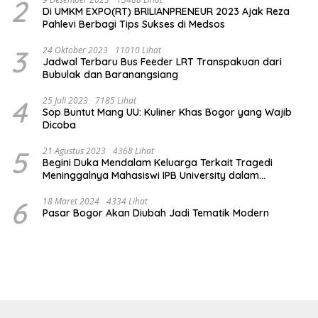
2
Di UMKM EXPO(RT) BRILIANPRENEUR 2023 Ajak Reza
Pahlevi Berbagi Tips Sukses di Medsos
3
24 Oktober 2023
11010 Lihat
Jadwal Terbaru Bus Feeder LRT Transpakuan dari
Bubulak dan Baranangsiang
4
25 Juli 2023
7185 Lihat
Sop Buntut Mang UU: Kuliner Khas Bogor yang Wajib
Dicoba
5
21 Agustus 2023
4368 Lihat
Begini Duka Mendalam Keluarga Terkait Tragedi
Meninggalnya Mahasiswi IPB University dalam
Kebakaran Laboratorium
6
18 Maret 2024
4334 Lihat
Pasar Bogor Akan Diubah Jadi Tematik Modern