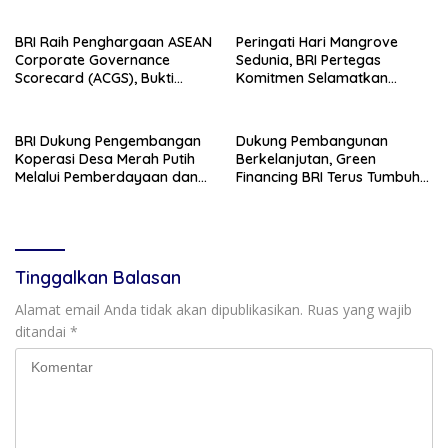
BRI Raih Penghargaan ASEAN
Peringati Hari Mangrove
Corporate Governance
Sedunia, BRI Pertegas
Scorecard (ACGS), Bukti
Komitmen Selamatkan
Komitmen Tata Kelola yang
Lingkungan Lewat Perbaikan
Unggul
Ekosistem Pesisir
BRI Dukung Pengembangan
Dukung Pembangunan
Koperasi Desa Merah Putih
Berkelanjutan, Green
Melalui Pemberdayaan dan
Financing BRI Terus Tumbuh
Layanan AgenBRILink
Capai Rp89,9 Triliun
Tinggalkan Balasan
Alamat email Anda tidak akan dipublikasikan.
Ruas yang wajib
ditandai
*