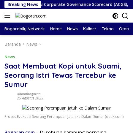
Langsung
nghargaan ASEAN Corporate Governance Scorecard (ACGS), Bukt
Breaking News
ke
konten
Bogordaily Network
Home
News
Kuliner
Tekno
Otomot
Beranda
News
News
Saat Membuat Kopi untuk Suami,
Seorang Istri Tewas Tercebur ke
Sumur
Adminbogoran
25 Agustus 2023
Proses Evakuasi Seorang Perempuan Jatuh ke Dalam Sumur (detik.com)
Bogoran.com
– Di sebuah kampung bernama