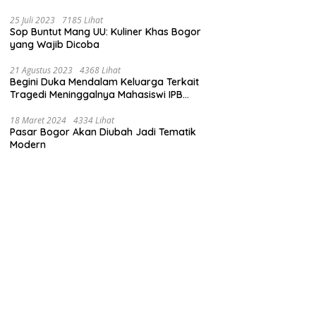
Baranangsiang
25 Juli 2023
7185 Lihat
Sop Buntut Mang UU: Kuliner Khas Bogor
yang Wajib Dicoba
21 Agustus 2023
4368 Lihat
Begini Duka Mendalam Keluarga Terkait
Tragedi Meninggalnya Mahasiswi IPB
University dalam Kebakaran
Laboratorium
18 Maret 2024
4334 Lihat
Pasar Bogor Akan Diubah Jadi Tematik
Modern