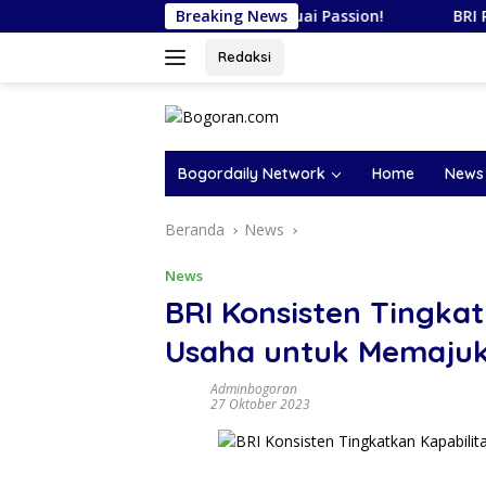
Langsung
Level Up Karier Kamu, Sesuai Passion!
Breaking News
BRI Raih Pengha
ke
konten
Redaksi
Bogordaily Network
Home
News
Beranda
News
News
BRI Konsisten Tingkat
Usaha untuk Memajuk
Adminbogoran
27 Oktober 2023