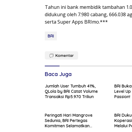
Tahun ini bank membidik tambahan 1.00
didukung oleh 7.980 cabang, 666.038 ag
serta Super Apps BRImo.***
BRI
Komentar
Baca Juga
Jumlah User Tumbuh 41%,
BRI Buka
QLola by BRI Catat Volume
Level Up
Transaksi Rp5.970 Triliun
Passion!
Peringati Hari Mangrove
BRI Duk
Sedunia, BRI Pertegas
Koperasi
Komitmen Selamatkan
Melalui
Lingkungan Lewat Perbaikan
Layanan 