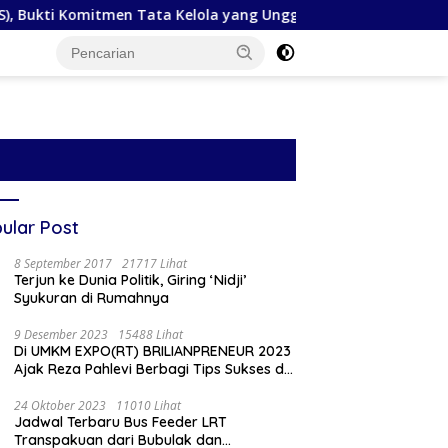
mitmen Tata Kelola yang Unggul
Peringati Hari Mangro
ular Post
8 September 2017
21717 Lihat
Terjun ke Dunia Politik, Giring ‘Nidji’
Syukuran di Rumahnya
9 Desember 2023
15488 Lihat
Di UMKM EXPO(RT) BRILIANPRENEUR 2023
Ajak Reza Pahlevi Berbagi Tips Sukses di
Medsos
24 Oktober 2023
11010 Lihat
Jadwal Terbaru Bus Feeder LRT
Transpakuan dari Bubulak dan