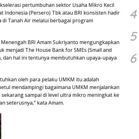
selerasi pertumbuhan sektor Usaha Mikro Kecil
4
at Indonesia (Persero) Tbk atau BRI konsisten hadir
 di Tanah Air melalui berbagai program
5
il dan Menengah BRI Amam Sukriyanto mengungkapkan
tuk menjadi The House Bank for SMEs (Small and
6
a, dan hal ini tentunya membutuhkan upaya-upaya
utuhkan oleh para pelaku UMKM itu adalah
l-betul mendampingi bagaimana UMKM menjalankan
n sekarang sampai di level ultra mikro meningkat ke
an seterusnya,” kata Amam.