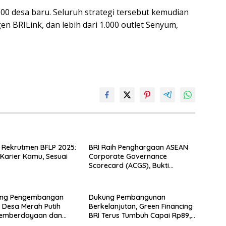
0 desa baru. Seluruh strategi tersebut kemudian
en BRILink, dan lebih dari 1.000 outlet Senyum,
 Rekrutmen BFLP 2025:
BRI Raih Penghargaan ASEAN
 Karier Kamu, Sesuai
Corporate Governance
Scorecard (ACGS), Bukti
Komitmen Tata Kelola yang
Unggul
ung Pengembangan
Dukung Pembangunan
 Desa Merah Putih
Berkelanjutan, Green Financing
 Pemberdayaan dan
BRI Terus Tumbuh Capai Rp89,9
AgenBRILink
Triliun