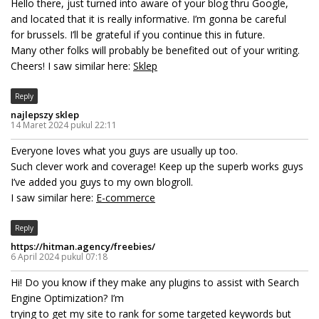
Hello there, just turned into aware of your blog thru Google,
and located that it is really informative. I’m gonna be careful
for brussels. I’ll be grateful if you continue this in future.
Many other folks will probably be benefited out of your writing.
Cheers! I saw similar here:
Sklep
Reply
najlepszy sklep
14 Maret 2024 pukul 22:11
Everyone loves what you guys are usually up too.
Such clever work and coverage! Keep up the superb works guys
I’ve added you guys to my own blogroll.
I saw similar here:
E-commerce
Reply
https://hitman.agency/freebies/
6 April 2024 pukul 07:18
Hi! Do you know if they make any plugins to assist with Search
Engine Optimization? I’m
trying to get my site to rank for some targeted keywords but