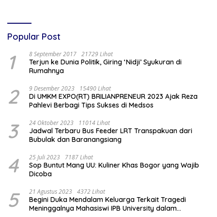
Popular Post
1
8 September 2017
21729 Lihat
Terjun ke Dunia Politik, Giring ‘Nidji’ Syukuran di
Rumahnya
2
9 Desember 2023
15490 Lihat
Di UMKM EXPO(RT) BRILIANPRENEUR 2023 Ajak Reza
Pahlevi Berbagi Tips Sukses di Medsos
3
24 Oktober 2023
11014 Lihat
Jadwal Terbaru Bus Feeder LRT Transpakuan dari
Bubulak dan Baranangsiang
4
25 Juli 2023
7187 Lihat
Sop Buntut Mang UU: Kuliner Khas Bogor yang Wajib
Dicoba
5
21 Agustus 2023
4372 Lihat
Begini Duka Mendalam Keluarga Terkait Tragedi
Meninggalnya Mahasiswi IPB University dalam
Kebakaran Laboratorium