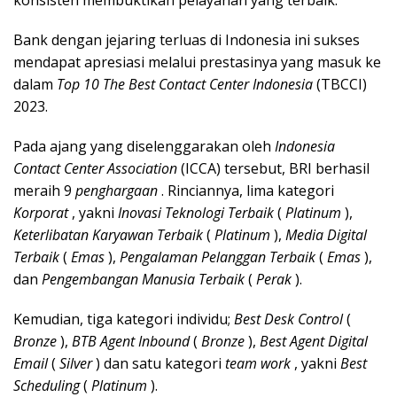
konsisten membuktikan pelayanan yang terbaik.
Bank dengan jejaring terluas di Indonesia ini sukses
mendapat apresiasi melalui prestasinya yang masuk ke
dalam
Top 10 The Best Contact Center Indonesia
(TBCCI)
2023.
Pada ajang yang diselenggarakan oleh
Indonesia
Contact Center Association
(ICCA) tersebut, BRI berhasil
meraih 9
penghargaan
.
Rinciannya, lima kategori
Korporat
, yakni
Inovasi Teknologi Terbaik
(
Platinum
),
Keterlibatan Karyawan Terbaik
(
Platinum
),
Media Digital
Terbaik
(
Emas
),
Pengalaman Pelanggan Terbaik
(
Emas
),
dan
Pengembangan Manusia Terbaik
(
Perak
).
Kemudian, tiga kategori individu;
Best Desk Control
(
Bronze
),
BTB Agent Inbound
(
Bronze
),
Best Agent Digital
Email
(
Silver
) dan satu kategori
team work
, yakni
Best
Scheduling
(
Platinum
).