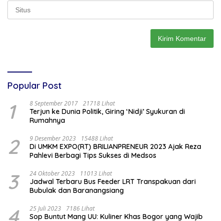
Popular Post
1
8 September 2017
21718 Lihat
Terjun ke Dunia Politik, Giring ‘Nidji’ Syukuran di
Rumahnya
2
9 Desember 2023
15488 Lihat
Di UMKM EXPO(RT) BRILIANPRENEUR 2023 Ajak Reza
Pahlevi Berbagi Tips Sukses di Medsos
3
24 Oktober 2023
11013 Lihat
Jadwal Terbaru Bus Feeder LRT Transpakuan dari
Bubulak dan Baranangsiang
4
25 Juli 2023
7186 Lihat
Sop Buntut Mang UU: Kuliner Khas Bogor yang Wajib