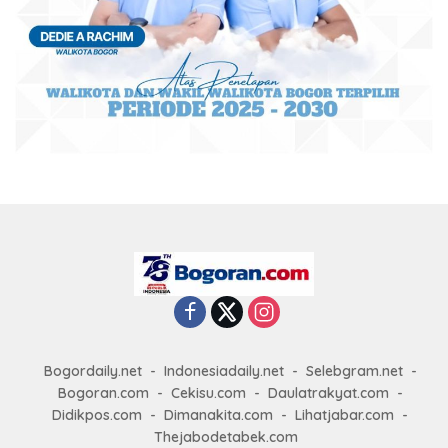
Bogordaily.net
Indonesiadaily.net
Selebgram.net
Bogoran.com
Cekisu.com
Daulatrakyat.com
Didikpos.com
Dimanakita.com
Lihatjabar.com
Thejabodetabek.com