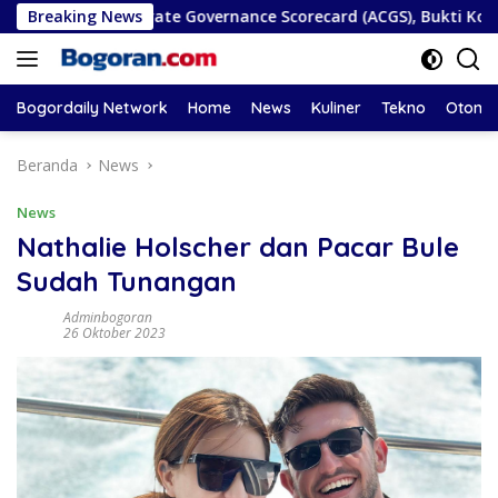
Langsung
AN Corporate Governance Scorecard (ACGS), Bukti Komitmen Ta
Breaking News
ke
konten
Bogordaily Network
Home
News
Kuliner
Tekno
Otomot
Beranda
News
News
Nathalie Holscher dan Pacar Bule
Sudah Tunangan
Adminbogoran
26 Oktober 2023