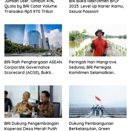
Jumlah User Tumbuh 41%,
BRI Buka Rekrutmen BFLP
QLola by BRI Catat Volume
2025: Level Up Karier Kamu,
Transaksi Rp5.970 Triliun
Sesuai Passion!
BRI Raih Penghargaan ASEAN
Peringati Hari Mangrove
Corporate Governance
Sedunia, BRI Pertegas
Scorecard (ACGS), Bukti
Komitmen Selamatkan
Komitmen Tata Kelola yang
Lingkungan Lewat Perbaikan
Unggul
Ekosistem Pesisir
BRI Dukung Pengembangan
Dukung Pembangunan
Koperasi Desa Merah Putih
Berkelanjutan, Green