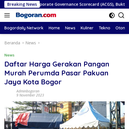
Langsung
 ASEAN Corporate Governance Scorecard (ACGS), Bukti Komitme
Breaking News
ke
konten
Bogordaily Network
Home
News
Kuliner
Tekno
Otomot
Beranda
News
News
Daftar Harga Gerakan Pangan
Murah Perumda Pasar Pakuan
Jaya Kota Bogor
Adminbogoran
9 November 2023