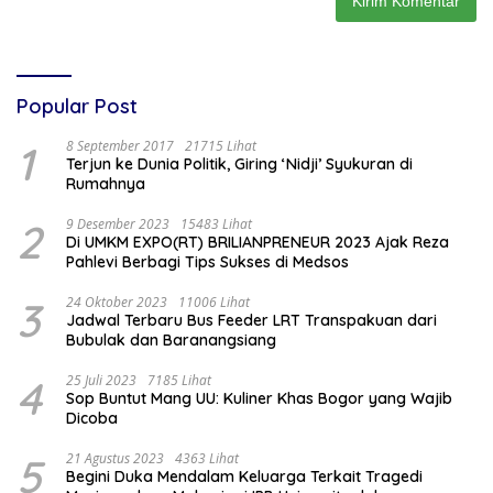
Popular Post
1
8 September 2017
21715 Lihat
Terjun ke Dunia Politik, Giring ‘Nidji’ Syukuran di
Rumahnya
2
9 Desember 2023
15483 Lihat
Di UMKM EXPO(RT) BRILIANPRENEUR 2023 Ajak Reza
Pahlevi Berbagi Tips Sukses di Medsos
3
24 Oktober 2023
11006 Lihat
Jadwal Terbaru Bus Feeder LRT Transpakuan dari
Bubulak dan Baranangsiang
4
25 Juli 2023
7185 Lihat
Sop Buntut Mang UU: Kuliner Khas Bogor yang Wajib
Dicoba
5
21 Agustus 2023
4363 Lihat
Begini Duka Mendalam Keluarga Terkait Tragedi