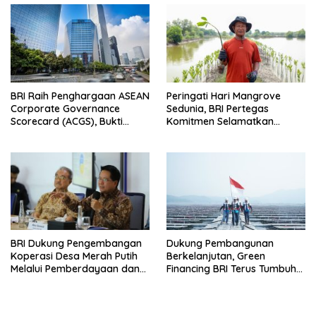
BRI Raih Penghargaan ASEAN
Peringati Hari Mangrove
Corporate Governance
Sedunia, BRI Pertegas
Scorecard (ACGS), Bukti
Komitmen Selamatkan
Komitmen Tata Kelola yang
Lingkungan Lewat Perbaikan
Unggul
Ekosistem Pesisir
BRI Dukung Pengembangan
Dukung Pembangunan
Koperasi Desa Merah Putih
Berkelanjutan, Green
Melalui Pemberdayaan dan
Financing BRI Terus Tumbuh
Layanan AgenBRILink
Capai Rp89,9 Triliun