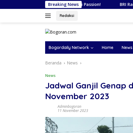
Langsung
p Karier Kamu, Sesuai Passion!
Breaking News
BRI Raih Penghargaan A
ke
konten
Redaksi
Bogordaily Network
Home
News
Beranda
News
News
Jadwal Ganjil Genap d
November 2023
Adminbogoran
11 November 2023