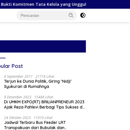
Tata Kelola yang Unggul
Peringati Hari Mangrove Sedu
ular Post
8 September 2017
21718 Lihat
Terjun ke Dunia Politik, Giring ‘Nidji’
Syukuran di Rumahnya
9 Desember 2023
15488 Lihat
Di UMKM EXPO(RT) BRILIANPRENEUR 2023
Ajak Reza Pahlevi Berbagi Tips Sukses di
Medsos
24 Oktober 2023
11010 Lihat
Jadwal Terbaru Bus Feeder LRT
Transpakuan dari Bubulak dan