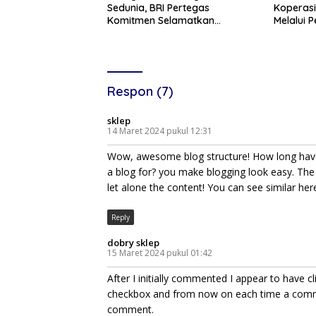
Sedunia, BRI Pertegas
Koperasi
Komitmen Selamatkan
Melalui
Lingkungan Lewat Perbaikan
Layanan 
Ekosistem Pesisir
Respon (7)
sklep
14 Maret 2024 pukul 12:31
Wow, awesome blog structure! How long have
a blog for? you make blogging look easy. The 
let alone the content! You can see similar he
Reply
dobry sklep
15 Maret 2024 pukul 01:42
After I initially commented I appear to have
checkbox and from now on each time a commen
comment.