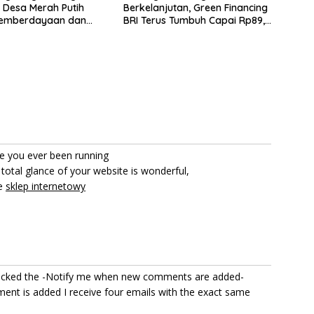
 Desa Merah Putih
Berkelanjutan, Green Financing
 Pemberdayaan dan
BRI Terus Tumbuh Capai Rp89,9
AgenBRILink
Triliun
 you ever been running
total glance of your website is wonderful,
re
sklep internetowy
 clicked the -Notify me when new comments are added-
t is added I receive four emails with the exact same