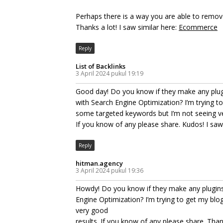
Perhaps there is a way you are able to remov
Thanks a lot! I saw similar here:
Ecommerce
Reply
List of Backlinks
3 April 2024 pukul 19:19
Good day! Do you know if they make any plugi
with Search Engine Optimization? I’m trying t
some targeted keywords but I’m not seeing v
If you know of any please share. Kudos! I saw 
Reply
hitman.agency
3 April 2024 pukul 19:36
Howdy! Do you know if they make any plugins
Engine Optimization? I’m trying to get my blo
very good
results. If you know of any please share. Than