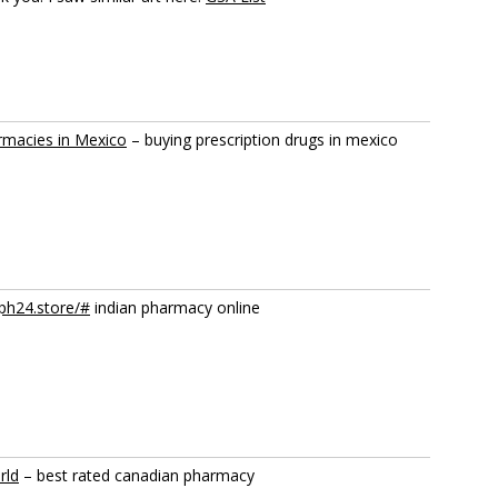
rmacies in Mexico
– buying prescription drugs in mexico
aph24.store/#
indian pharmacy online
rld
– best rated canadian pharmacy