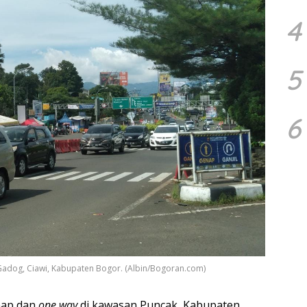
4
5
6
 Gadog, Ciawi, Kabupaten Bogor. (Albin/Bogoran.com)
nap dan
one way
di kawasan Puncak, Kabupaten