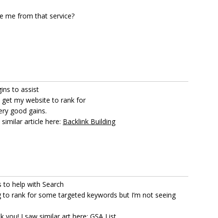
e me from that service?
ns to assist
o get my website to rank for
ery good gains.
similar article here:
Backlink Building
 to help with Search
g to rank for some targeted keywords but I’m not seeing
k you! I saw similar art here:
GSA List