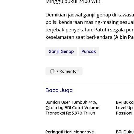
Minggu pukul 24.00 WIB.
Demikian jadwal ganjil genap di kawa
polisi kendaraan masing-masing sesua
terjebak penyekatan. Patuhi segala pe
keselamatan saat berkendara.
(Albin Pa
Ganjil Genap
Puncak
7
Komentar
Baca Juga
Jumlah User Tumbuh 41%,
BRI Buka
QLola by BRI Catat Volume
Level Up
Transaksi Rp5.970 Triliun
Passion!
Peringati Hari Mangrove
BRI Duk