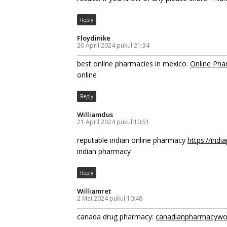
Reply
Floydinike
20 April 2024 pukul 21:34
best online pharmacies in mexico:
Online Pha
online
Reply
Williamdus
21 April 2024 pukul 10:51
reputable indian online pharmacy
https://indi
indian pharmacy
Reply
Williamret
2 Mei 2024 pukul 10:48
canada drug pharmacy:
canadianpharmacywo