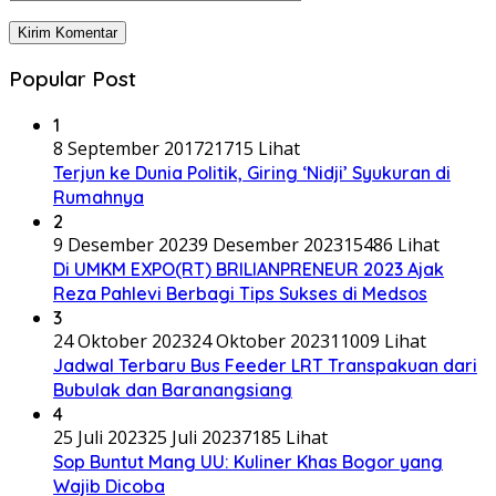
Popular Post
1
8 September 2017
21715 Lihat
Terjun ke Dunia Politik, Giring ‘Nidji’ Syukuran di
Rumahnya
2
9 Desember 2023
9 Desember 2023
15486 Lihat
Di UMKM EXPO(RT) BRILIANPRENEUR 2023 Ajak
Reza Pahlevi Berbagi Tips Sukses di Medsos
3
24 Oktober 2023
24 Oktober 2023
11009 Lihat
Jadwal Terbaru Bus Feeder LRT Transpakuan dari
Bubulak dan Baranangsiang
4
25 Juli 2023
25 Juli 2023
7185 Lihat
Sop Buntut Mang UU: Kuliner Khas Bogor yang
Wajib Dicoba