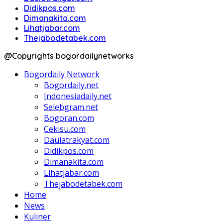
Didikpos.com
Dimanakita.com
Lihatjabar.com
Thejabodetabek.com
@Copyrights bogordailynetworks
Bogordaily Network
Bogordaily.net
Indonesiadaily.net
Selebgram.net
Bogoran.com
Cekisu.com
Daulatrakyat.com
Didikpos.com
Dimanakita.com
Lihatjabar.com
Thejabodetabek.com
Home
News
Kuliner