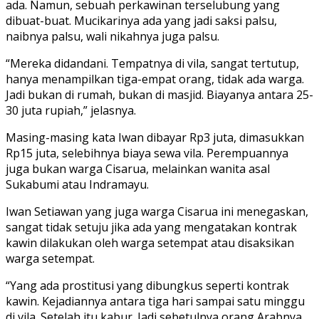
ada.
Namun, sebuah perkawinan terselubung yang
dibuat-buat.
Mucikarinya ada yang jadi saksi palsu,
naibnya palsu, wali nikahnya juga palsu.
“Mereka didandani. Tempatnya di vila, sangat tertutup,
hanya menampilkan tiga-empat orang, tidak ada warga.
Jadi bukan di rumah, bukan di masjid. Biayanya antara 25-
30 juta rupiah,” jelasnya.
Masing-masing kata Iwan dibayar Rp3 juta, dimasukkan
Rp15 juta, selebihnya biaya sewa vila.
Perempuannya
juga bukan warga Cisarua, melainkan wanita asal
Sukabumi atau Indramayu.
Iwan Setiawan yang juga warga Cisarua ini menegaskan,
sangat tidak setuju jika ada yang mengatakan kontrak
kawin dilakukan oleh warga setempat atau disaksikan
warga setempat.
“Yang ada prostitusi yang dibungkus seperti kontrak
kawin.
Kejadiannya antara tiga hari sampai satu minggu
di vila.
Setelah itu kabur.
Jadi sebetulnya orang Arabnya