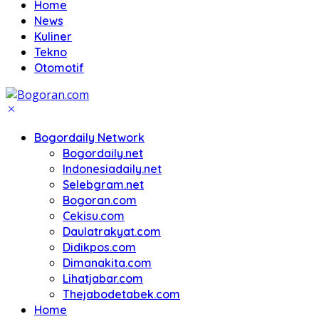
Home
News
Kuliner
Tekno
Otomotif
Bogordaily Network
Bogordaily.net
Indonesiadaily.net
Selebgram.net
Bogoran.com
Cekisu.com
Daulatrakyat.com
Didikpos.com
Dimanakita.com
Lihatjabar.com
Thejabodetabek.com
Home