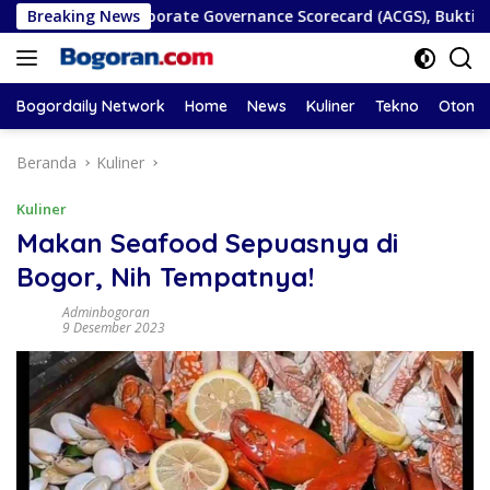
Langsung
n ASEAN Corporate Governance Scorecard (ACGS), Bukti Komitm
Breaking News
ke
konten
Bogordaily Network
Home
News
Kuliner
Tekno
Otomot
Beranda
Kuliner
Kuliner
Makan Seafood Sepuasnya di
Bogor, Nih Tempatnya!
Adminbogoran
9 Desember 2023