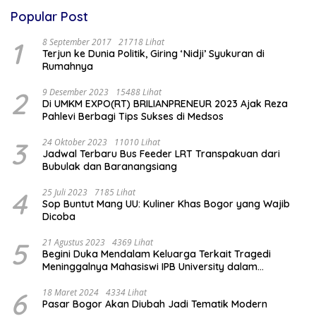
Popular Post
1
8 September 2017
21718 Lihat
Terjun ke Dunia Politik, Giring ‘Nidji’ Syukuran di
Rumahnya
2
9 Desember 2023
15488 Lihat
Di UMKM EXPO(RT) BRILIANPRENEUR 2023 Ajak Reza
Pahlevi Berbagi Tips Sukses di Medsos
3
24 Oktober 2023
11010 Lihat
Jadwal Terbaru Bus Feeder LRT Transpakuan dari
Bubulak dan Baranangsiang
4
25 Juli 2023
7185 Lihat
Sop Buntut Mang UU: Kuliner Khas Bogor yang Wajib
Dicoba
5
21 Agustus 2023
4369 Lihat
Begini Duka Mendalam Keluarga Terkait Tragedi
Meninggalnya Mahasiswi IPB University dalam
Kebakaran Laboratorium
6
18 Maret 2024
4334 Lihat
Pasar Bogor Akan Diubah Jadi Tematik Modern