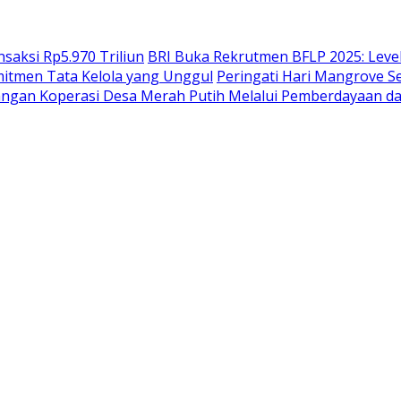
saksi Rp5.970 Triliun
BRI Buka Rekrutmen BFLP 2025: Level
mitmen Tata Kelola yang Unggul
Peringati Hari Mangrove S
gan Koperasi Desa Merah Putih Melalui Pemberdayaan d