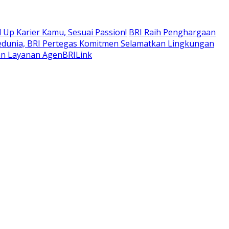
 Up Karier Kamu, Sesuai Passion!
BRI Raih Penghargaan
edunia, BRI Pertegas Komitmen Selamatkan Lingkungan
an Layanan AgenBRILink