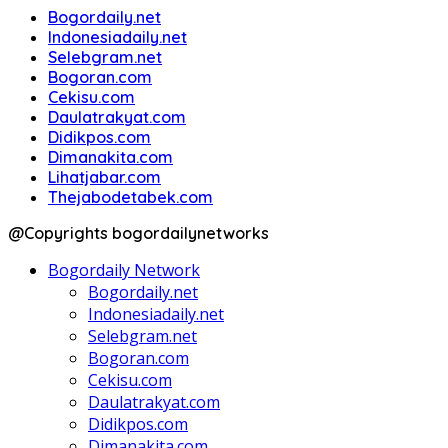
Bogordaily.net
Indonesiadaily.net
Selebgram.net
Bogoran.com
Cekisu.com
Daulatrakyat.com
Didikpos.com
Dimanakita.com
Lihatjabar.com
Thejabodetabek.com
@Copyrights bogordailynetworks
Bogordaily Network
Bogordaily.net
Indonesiadaily.net
Selebgram.net
Bogoran.com
Cekisu.com
Daulatrakyat.com
Didikpos.com
Dimanakita.com