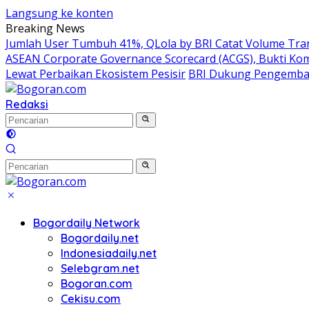
Langsung ke konten
Breaking News
Jumlah User Tumbuh 41%, QLola by BRI Catat Volume Tran
ASEAN Corporate Governance Scorecard (ACGS), Bukti Ko
Lewat Perbaikan Ekosistem Pesisir
BRI Dukung Pengemban
Redaksi
Bogordaily Network
Bogordaily.net
Indonesiadaily.net
Selebgram.net
Bogoran.com
Cekisu.com