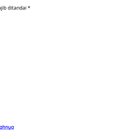
jib ditandai
*
umahnya