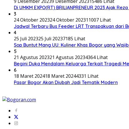
9 Desember 2023
9 Desember 2023
15486 Lihat
Di UMKM EXPO(RT) BRILIANPRENEUR 2023 Ajak Reza P
3
24 Oktober 2023
24 Oktober 2023
11007 Lihat
Jadwal Terbaru Bus Feeder LRT Transpakuan dari 
4
25 Juli 2023
25 Juli 2023
7185 Lihat
Sop Buntut Mang UU: Kuliner Khas Bogor yang Wajib
5
21 Agustus 2023
21 Agustus 2023
4364 Lihat
Begini Duka Mendalam Keluarga Terkait Tragedi Me
6
18 Maret 2024
18 Maret 2024
4331 Lihat
Pasar Bogor Akan Diubah Jadi Tematik Modern