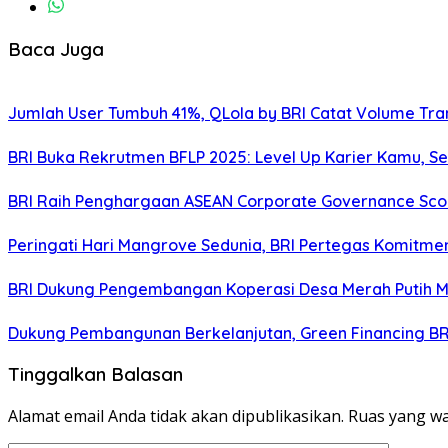
Baca Juga
Jumlah User Tumbuh 41%, QLola by BRI Catat Volume Tran
BRI Buka Rekrutmen BFLP 2025: Level Up Karier Kamu, Se
BRI Raih Penghargaan ASEAN Corporate Governance Scor
Peringati Hari Mangrove Sedunia, BRI Pertegas Komitme
BRI Dukung Pengembangan Koperasi Desa Merah Putih M
Dukung Pembangunan Berkelanjutan, Green Financing BRI
Tinggalkan Balasan
Alamat email Anda tidak akan dipublikasikan.
Ruas yang wa