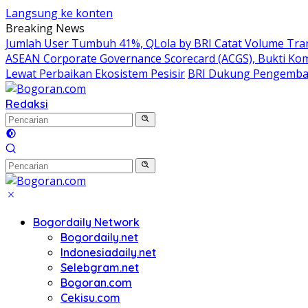
Langsung ke konten
Breaking News
Jumlah User Tumbuh 41%, QLola by BRI Catat Volume Tran
ASEAN Corporate Governance Scorecard (ACGS), Bukti Ko
Lewat Perbaikan Ekosistem Pesisir
BRI Dukung Pengemban
Redaksi
Bogordaily Network
Bogordaily.net
Indonesiadaily.net
Selebgram.net
Bogoran.com
Cekisu.com