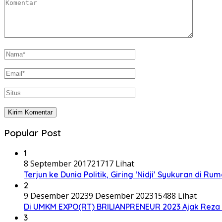
Popular Post
1
8 September 2017
21717 Lihat
Terjun ke Dunia Politik, Giring ‘Nidji’ Syukuran di R
2
9 Desember 2023
9 Desember 2023
15488 Lihat
Di UMKM EXPO(RT) BRILIANPRENEUR 2023 Ajak Reza P
3