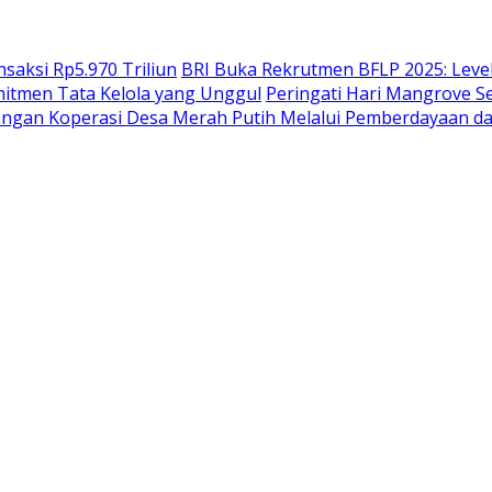
saksi Rp5.970 Triliun
BRI Buka Rekrutmen BFLP 2025: Level
mitmen Tata Kelola yang Unggul
Peringati Hari Mangrove S
gan Koperasi Desa Merah Putih Melalui Pemberdayaan d