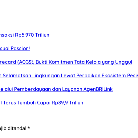
saksi Rp5.970 Triliun
suai Passion!
ecard (ACGS), Bukti Komitmen Tata Kelola yang Unggul
n Selamatkan Lingkungan Lewat Perbaikan Ekosistem Pesis
elalui Pemberdayaan dan Layanan AgenBRILink
 Terus Tumbuh Capai Rp89,9 Triliun
jib ditandai
*