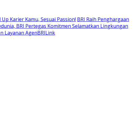
 Up Karier Kamu, Sesuai Passion!
BRI Raih Penghargaan
edunia, BRI Pertegas Komitmen Selamatkan Lingkungan
an Layanan AgenBRILink