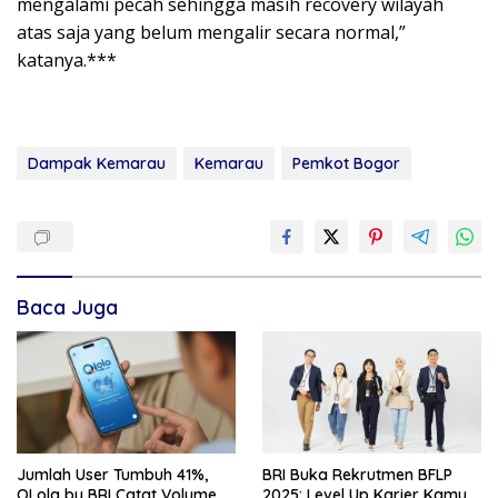
mengalami pecah sehingga masih recovery wilayah
atas saja yang belum mengalir secara normal,”
katanya.***
Dampak Kemarau
Kemarau
Pemkot Bogor
Baca Juga
Jumlah User Tumbuh 41%,
BRI Buka Rekrutmen BFLP
QLola by BRI Catat Volume
2025: Level Up Karier Kamu,