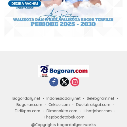
Bogordaily.net
Indonesiadaily.net
Selebgram.net
Bogoran.com
Cekisu.com
Daulatrakyat.com
Didikpos.com
Dimanakita.com
Lihatjabar.com
Thejabodetabek.com
@Copyrights bogordailynetworks