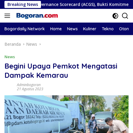
Langsung
e Governance Scorecard (ACGS), Bukti Komitmen Tata Kelola y
Breaking News
ke
konten
Bogordaily Network
Home
News
Kuliner
Tekno
Otomot
Beranda
News
News
Begini Upaya Pemkot Mengatasi
Dampak Kemarau
Adminbogoran
21 Agustus 2023