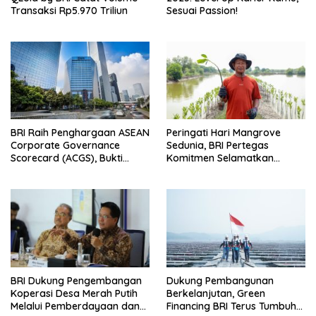
Transaksi Rp5.970 Triliun
Sesuai Passion!
BRI Raih Penghargaan ASEAN
Peringati Hari Mangrove
Corporate Governance
Sedunia, BRI Pertegas
Scorecard (ACGS), Bukti
Komitmen Selamatkan
Komitmen Tata Kelola yang
Lingkungan Lewat Perbaikan
Unggul
Ekosistem Pesisir
BRI Dukung Pengembangan
Dukung Pembangunan
Koperasi Desa Merah Putih
Berkelanjutan, Green
Melalui Pemberdayaan dan
Financing BRI Terus Tumbuh