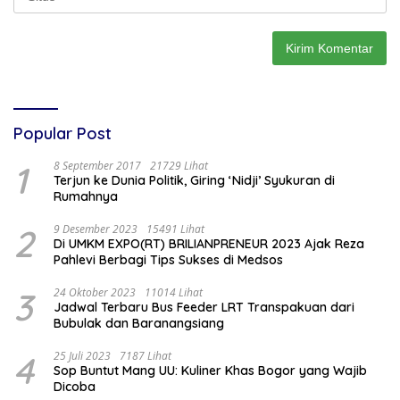
Popular Post
1
8 September 2017
21729 Lihat
Terjun ke Dunia Politik, Giring ‘Nidji’ Syukuran di
Rumahnya
2
9 Desember 2023
15491 Lihat
Di UMKM EXPO(RT) BRILIANPRENEUR 2023 Ajak Reza
Pahlevi Berbagi Tips Sukses di Medsos
3
24 Oktober 2023
11014 Lihat
Jadwal Terbaru Bus Feeder LRT Transpakuan dari
Bubulak dan Baranangsiang
4
25 Juli 2023
7187 Lihat
Sop Buntut Mang UU: Kuliner Khas Bogor yang Wajib
Dicoba