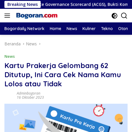
Langsung
AN Corporate Governance Scorecard (ACGS), Bukti Komitmen Ta
Breaking News
ke
konten
Bogordaily Network
Home
News
Kuliner
Tekno
Otomot
Beranda
News
News
Kartu Prakerja Gelombang 62
Ditutup, Ini Cara Cek Nama Kamu
Lolos atau Tidak
Adminbogoran
16 Oktober 2023