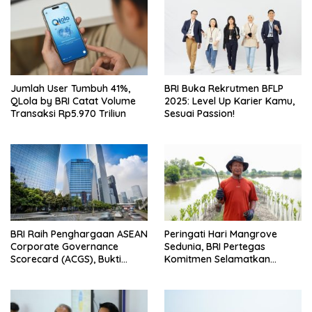
Jumlah User Tumbuh 41%,
BRI Buka Rekrutmen BFLP
QLola by BRI Catat Volume
2025: Level Up Karier Kamu,
Transaksi Rp5.970 Triliun
Sesuai Passion!
BRI Raih Penghargaan ASEAN
Peringati Hari Mangrove
Corporate Governance
Sedunia, BRI Pertegas
Scorecard (ACGS), Bukti
Komitmen Selamatkan
Komitmen Tata Kelola yang
Lingkungan Lewat Perbaikan
Unggul
Ekosistem Pesisir