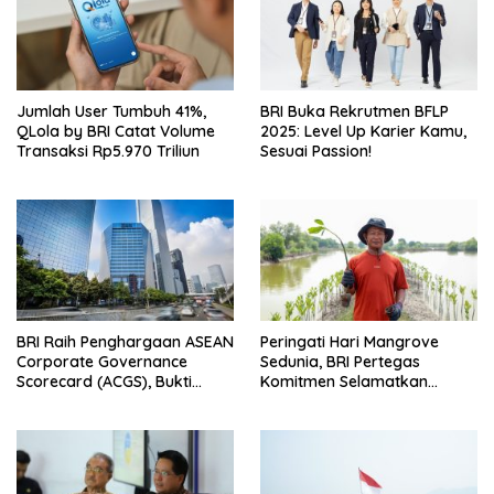
Jumlah User Tumbuh 41%,
BRI Buka Rekrutmen BFLP
QLola by BRI Catat Volume
2025: Level Up Karier Kamu,
Transaksi Rp5.970 Triliun
Sesuai Passion!
BRI Raih Penghargaan ASEAN
Peringati Hari Mangrove
Corporate Governance
Sedunia, BRI Pertegas
Scorecard (ACGS), Bukti
Komitmen Selamatkan
Komitmen Tata Kelola yang
Lingkungan Lewat Perbaikan
Unggul
Ekosistem Pesisir