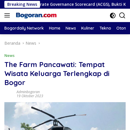
Langsung
SEAN Corporate Governance Scorecard (ACGS), Bukti Komitmen
Breaking News
ke
konten
Bogordaily Network
Home
News
Kuliner
Tekno
Otomot
Beranda
News
News
The Farm Pancawati: Tempat
Wisata Keluarga Terlengkap di
Bogor
Adminbogoran
19 Oktober 2023