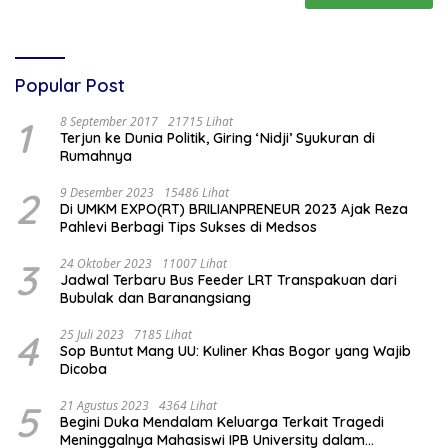
Popular Post
1
8 September 2017
21715 Lihat
Terjun ke Dunia Politik, Giring ‘Nidji’ Syukuran di
Rumahnya
2
9 Desember 2023
15486 Lihat
Di UMKM EXPO(RT) BRILIANPRENEUR 2023 Ajak Reza
Pahlevi Berbagi Tips Sukses di Medsos
3
24 Oktober 2023
11007 Lihat
Jadwal Terbaru Bus Feeder LRT Transpakuan dari
Bubulak dan Baranangsiang
4
25 Juli 2023
7185 Lihat
Sop Buntut Mang UU: Kuliner Khas Bogor yang Wajib
Dicoba
5
21 Agustus 2023
4364 Lihat
Begini Duka Mendalam Keluarga Terkait Tragedi
Meninggalnya Mahasiswi IPB University dalam