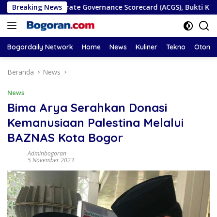
Langsung
EAN Corporate Governance Scorecard (ACGS), Bukti Komitmen T
Breaking News
ke
konten
Bogordaily Network
Home
News
Kuliner
Tekno
Otomot
Beranda
News
News
Bima Arya Serahkan Donasi
Kemanusiaan Palestina Melalui
BAZNAS Kota Bogor
Adminbogoran
5 November 2023