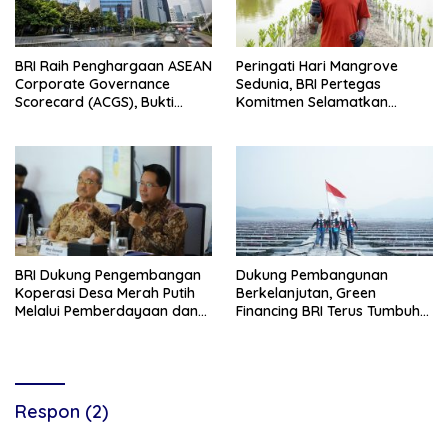
BRI Raih Penghargaan ASEAN
Peringati Hari Mangrove
Corporate Governance
Sedunia, BRI Pertegas
Scorecard (ACGS), Bukti
Komitmen Selamatkan
Komitmen Tata Kelola yang
Lingkungan Lewat Perbaikan
Unggul
Ekosistem Pesisir
BRI Dukung Pengembangan
Dukung Pembangunan
Koperasi Desa Merah Putih
Berkelanjutan, Green
Melalui Pemberdayaan dan
Financing BRI Terus Tumbuh
Layanan AgenBRILink
Capai Rp89,9 Triliun
Respon (2)