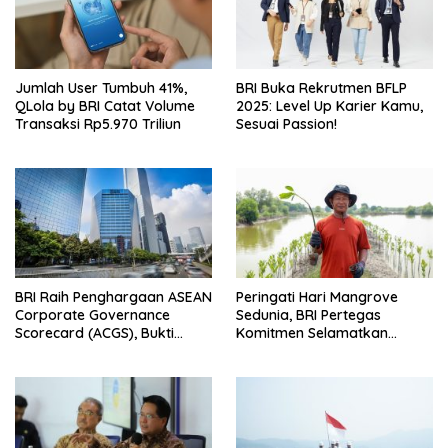
Jumlah User Tumbuh 41%,
BRI Buka Rekrutmen BFLP
QLola by BRI Catat Volume
2025: Level Up Karier Kamu,
Transaksi Rp5.970 Triliun
Sesuai Passion!
BRI Raih Penghargaan ASEAN
Peringati Hari Mangrove
Corporate Governance
Sedunia, BRI Pertegas
Scorecard (ACGS), Bukti
Komitmen Selamatkan
Komitmen Tata Kelola yang
Lingkungan Lewat Perbaikan
Unggul
Ekosistem Pesisir