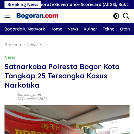
Langsung
an ASEAN Corporate Governance Scorecard (ACGS), Bukti Komit
Breaking News
ke
konten
Bogordaily Network
Home
News
Kuliner
Tekno
Otomot
Beranda
News
News
Satnarkoba Polresta Bogor Kota
Tangkap 25 Tersangka Kasus
Narkotika
Adminbogoran
18 Desember 2023