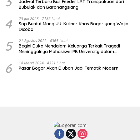
3
Jadwal Terbaru Bus Feeder LRT Transpakuan dari
Bubulak dan Baranangsiang
4
25 Juli 2023
7185 Lihat
Sop Buntut Mang UU: Kuliner Khas Bogor yang Wajib
Dicoba
5
21 Agustus 2023
4365 Lihat
Begini Duka Mendalam Keluarga Terkait Tragedi
Meninggalnya Mahasiswi IPB University dalam
Kebakaran Laboratorium
6
18 Maret 2024
4331 Lihat
Pasar Bogor Akan Diubah Jadi Tematik Modern