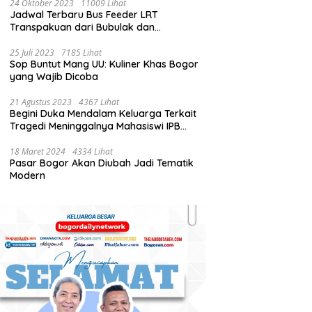
24 Oktober 2023
11009 Lihat
Jadwal Terbaru Bus Feeder LRT
Transpakuan dari Bubulak dan
Baranangsiang
25 Juli 2023
7185 Lihat
Sop Buntut Mang UU: Kuliner Khas Bogor
yang Wajib Dicoba
21 Agustus 2023
4367 Lihat
Begini Duka Mendalam Keluarga Terkait
Tragedi Meninggalnya Mahasiswi IPB
University dalam Kebakaran
Laboratorium
18 Maret 2024
4334 Lihat
Pasar Bogor Akan Diubah Jadi Tematik
Modern