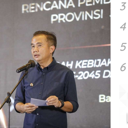
3
4
5
6