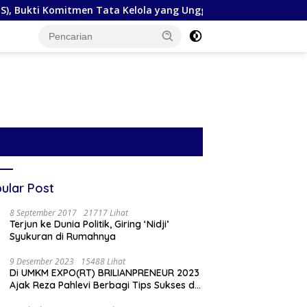
itmen Tata Kelola yang Unggul
Peringati Hari Mangrov
ular Post
8 September 2017
21717 Lihat
Terjun ke Dunia Politik, Giring ‘Nidji’
Syukuran di Rumahnya
9 Desember 2023
15488 Lihat
Di UMKM EXPO(RT) BRILIANPRENEUR 2023
Ajak Reza Pahlevi Berbagi Tips Sukses di
Medsos