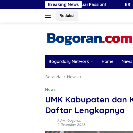
Langsung
evel Up Karier Kamu, Sesuai Passion!
Breaking News
BRI Raih Penghar
ke
konten
Redaksi
Bogordaily Network
Home
News
Beranda
News
News
UMK Kabupaten dan K
Daftar Lengkapnya
Adminbogoran
2 Desember 2023