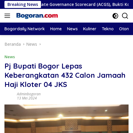
Langsung
EAN Corporate Governance Scorecard (ACGS), Bukti Komitmen T
Breaking News
ke
konten
Bogordaily Network
Home
News
Kuliner
Tekno
Otomot
Beranda
News
News
Pj Bupati Bogor Lepas
Keberangkatan 432 Calon Jamaah
Haji Kloter 04 JKS
Adminbogoran
13 Mei 2024