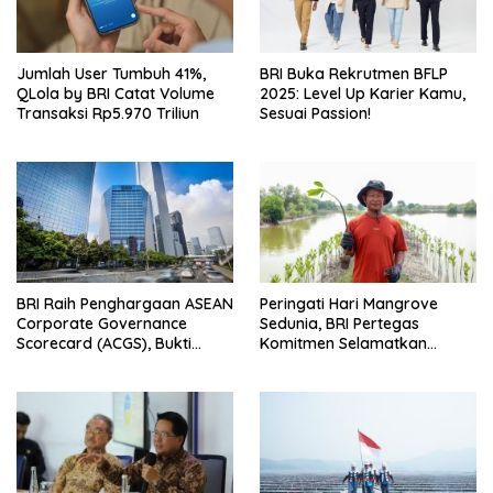
Jumlah User Tumbuh 41%,
BRI Buka Rekrutmen BFLP
QLola by BRI Catat Volume
2025: Level Up Karier Kamu,
Transaksi Rp5.970 Triliun
Sesuai Passion!
BRI Raih Penghargaan ASEAN
Peringati Hari Mangrove
Corporate Governance
Sedunia, BRI Pertegas
Scorecard (ACGS), Bukti
Komitmen Selamatkan
Komitmen Tata Kelola yang
Lingkungan Lewat Perbaikan
Unggul
Ekosistem Pesisir