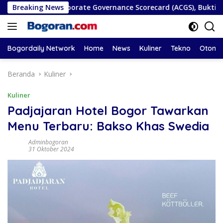
Langsung
 ASEAN Corporate Governance Scorecard (ACGS), Bukti Komitme
Breaking News
ke
konten
Bogordaily Network
Home
News
Kuliner
Tekno
Otomot
Beranda
Kuliner
Kuliner
Padjajaran Hotel Bogor Tawarkan
Menu Terbaru: Bakso Khas Swedia
Adminbogoran
31 Oktober 2024