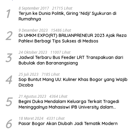
1
8 September 2017
21715 Lihat
Terjun ke Dunia Politik, Giring ‘Nidji’ Syukuran di
Rumahnya
2
9 Desember 2023
15486 Lihat
Di UMKM EXPO(RT) BRILIANPRENEUR 2023 Ajak Reza
Pahlevi Berbagi Tips Sukses di Medsos
3
24 Oktober 2023
11007 Lihat
Jadwal Terbaru Bus Feeder LRT Transpakuan dari
Bubulak dan Baranangsiang
4
25 Juli 2023
7185 Lihat
Sop Buntut Mang UU: Kuliner Khas Bogor yang Wajib
Dicoba
5
21 Agustus 2023
4364 Lihat
Begini Duka Mendalam Keluarga Terkait Tragedi
Meninggalnya Mahasiswi IPB University dalam
Kebakaran Laboratorium
6
18 Maret 2024
4331 Lihat
Pasar Bogor Akan Diubah Jadi Tematik Modern