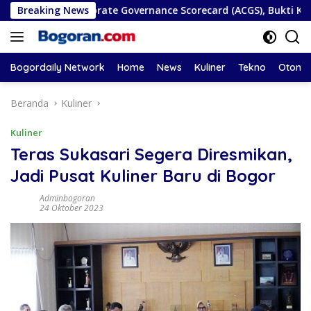
Langsung
SEAN Corporate Governance Scorecard (ACGS), Bukti Komitmen
Breaking News
ke
konten
Bogordaily Network
Home
News
Kuliner
Tekno
Otomot
Beranda
Kuliner
Kuliner
Teras Sukasari Segera Diresmikan,
Jadi Pusat Kuliner Baru di Bogor
Adminbogoran
24 Oktober 2023