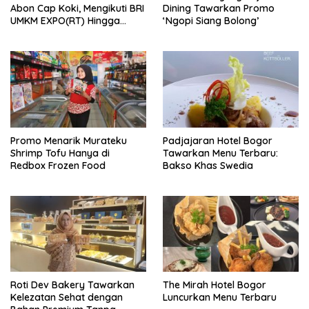
Abon Cap Koki, Mengikuti BRI
Dining Tawarkan Promo
UMKM EXPO(RT) Hingga
‘Ngopi Siang Bolong’
Tembus Pasar Internasiona
Promo Menarik Murateku
Padjajaran Hotel Bogor
Shrimp Tofu Hanya di
Tawarkan Menu Terbaru:
Redbox Frozen Food
Bakso Khas Swedia
Roti Dev Bakery Tawarkan
The Mirah Hotel Bogor
Kelezatan Sehat dengan
Luncurkan Menu Terbaru