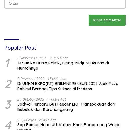
Popular Post
1
8 September 2017
21715 Lihat
Terjun ke Dunia Politik, Giring ‘Nidji’ Syukuran di
Rumahnya
2
9 Desember 2023
15486 Lihat
Di UMKM EXPO(RT) BRILIANPRENEUR 2023 Ajak Reza
Pahlevi Berbagi Tips Sukses di Medsos
3
24 Oktober 2023
11009 Lihat
Jadwal Terbaru Bus Feeder LRT Transpakuan dari
Bubulak dan Baranangsiang
4
25 Juli 2023
7185 Lihat
Sop Buntut Mang UU: Kuliner Khas Bogor yang Wajib