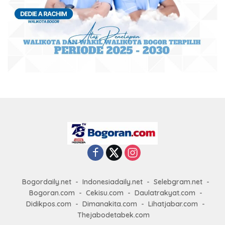
Bogordaily.net
Indonesiadaily.net
Selebgram.net
Bogoran.com
Cekisu.com
Daulatrakyat.com
Didikpos.com
Dimanakita.com
Lihatjabar.com
Thejabodetabek.com