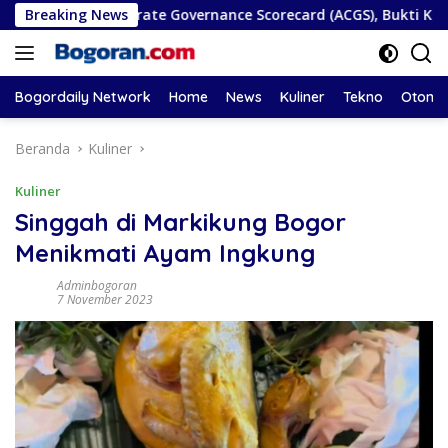
Langsung
EAN Corporate Governance Scorecard (ACGS), Bukti Komitmen T
Breaking News
ke
konten
Bogordaily Network
Home
News
Kuliner
Tekno
Otomot
Beranda
Kuliner
Kuliner
Singgah di Markikung Bogor
Menikmati Ayam Ingkung
Adminbogoran
7 November 2023